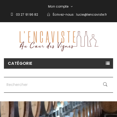
Mon compte
03 27 91 96 82
Écrivez-nous :
lucie@lencaviste.fr
CATÉGORIE