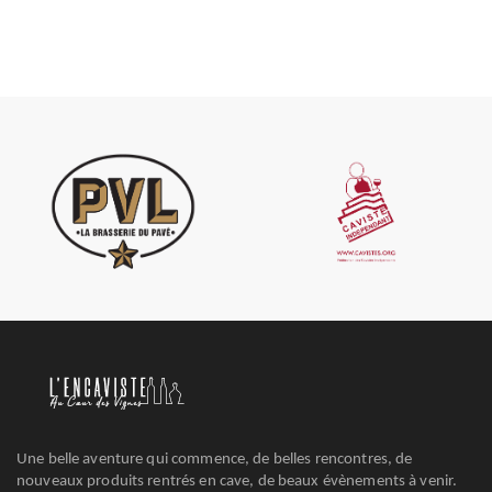
Une belle aventure qui commence, de belles rencontres, de
nouveaux produits rentrés en cave, de beaux évènements à venir.