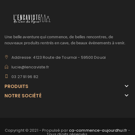
Une belle aventure qui commence, de belles rencontres, de
nouveaux produits rentrés en cave, de beaux évènements à venir.
Addresse: 4123 Route de Tournai - 59500 Douai
lucie@lencaviste.fr
03 27 91 96 82
keyboard_arrow_down
PRODUITS
keyboard_arrow_down
NOTRE SOCIÉTÉ
Copyright © 2021 - Propulsé par
ca-commence-aujourdhui.fr
-
Tous droits réservés.