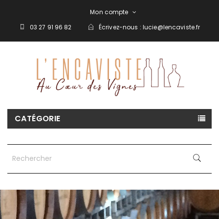
Mon compte
03 27 91 96 82
Écrivez-nous :
lucie@lencaviste.fr
CATÉGORIE