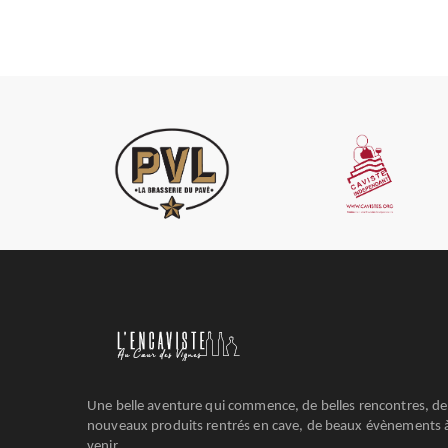
Une belle aventure qui commence, de belles rencontres, de
nouveaux produits rentrés en cave, de beaux évènements 
venir.