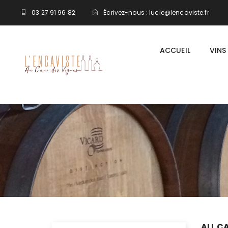
03 27 91 96 82
Écrivez-nous :
lucie@lencaviste.fr
ACCUEIL
VINS
ALL C